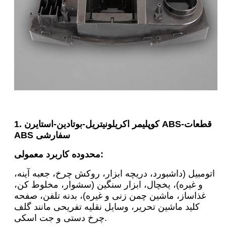
قطعات
-
1. کوپلیمر اکریلونیتریل-بوتادین-استایرن ABS
ABS سفارشی
محدوده کاربرد معمولی:
اتومبیل (داشبورد، دریچه ابزار، روکش چرخ، جعبه آینه،
و غیره)، یخچال، ابزار سنگین (سشوار، مخلوط کن،
غذاساز، ماشین چمن زنی و غیره)، بدنه تلفن، صفحه
کلید ماشین تحریر، وسایل نقلیه تفریحی مانند گلف
چرخ دستی و جت اسکی.