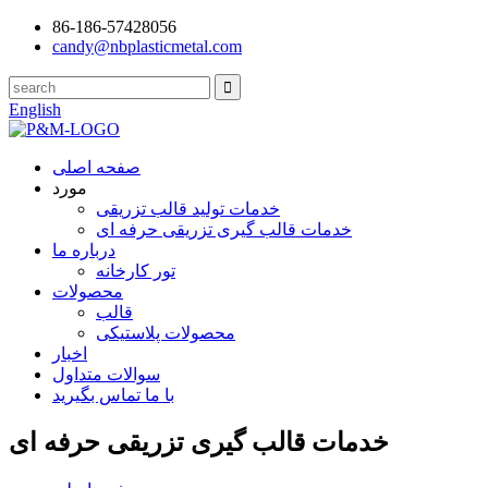
86-186-57428056
candy@nbplasticmetal.com
English
صفحه اصلی
مورد
خدمات تولید قالب تزریقی
خدمات قالب گیری تزریقی حرفه ای
درباره ما
تور کارخانه
محصولات
قالب
محصولات پلاستیکی
اخبار
سوالات متداول
با ما تماس بگیرید
خدمات قالب گیری تزریقی حرفه ای