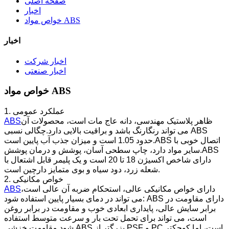
صفحه اصلی
اخبار
خواص مواد ABS
اخبار
اخبار شرکت
اخبار صنعتی
خواص مواد ABS
1. عملکرد عمومی
ظاهر پلاستیک مهندسی، دانه عاج مات است، محصولات آن
ABS
می تواند رنگارنگ باشد و براقیت بالایی دارد.چگالی نسبی ABS
حدود 1.05 است و میزان جذب آب پایین است.ABS اتصال خوبی با
سایر مواد دارد، چاپ سطحی آسان، پوشش و درمان پوشش.ABS
دارای شاخص اکسیژن 18 تا 20 است و یک پلیمر قابل اشتعال با
شعله زرد، دود سیاه و بوی متمایز دارچین است.
2. خواص مکانیکی
دارای خواص مکانیکی عالی، استحکام ضربه آن عالی است،
ABS
می تواند در دمای بسیار پایین استفاده شود: ABS دارای مقاومت در
برابر سایش عالی، پایداری ابعادی خوب و مقاومت در برابر روغن
است، می تواند برای تحمل تحت بار و سرعت متوسط ​​استفاده
شود.مقاومت خزشی ABS بزرگتر از PSF و PC است، اما کوچکتر