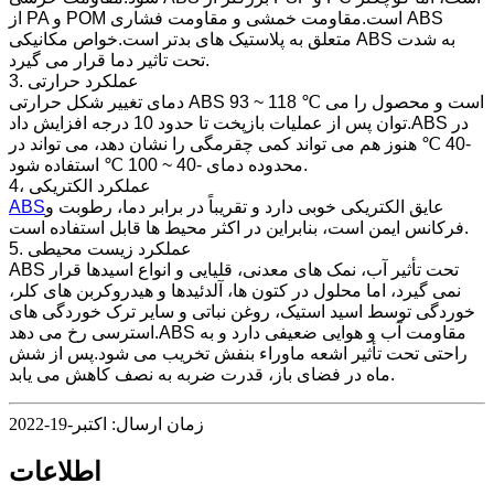
از PA و POM است.مقاومت خمشی و مقاومت فشاری ABS
متعلق به پلاستیک های بدتر است.خواص مکانیکی ABS به شدت
تحت تاثیر دما قرار می گیرد.
3. عملکرد حرارتی
دمای تغییر شکل حرارتی ABS 93 ~ 118 ℃ است و محصول را می
توان پس از عملیات بازپخت تا حدود 10 درجه افزایش داد.ABS در
-40 ℃ هنوز هم می تواند کمی چقرمگی را نشان دهد، می تواند در
محدوده دمای -40 ~ 100 ℃ استفاده شود.
4، عملکرد الکتریکی
عایق الکتریکی خوبی دارد و تقریباً در برابر دما، رطوبت و
ABS
فرکانس ایمن است، بنابراین در اکثر محیط ها قابل استفاده است.
5. عملکرد زیست محیطی
ABS تحت تأثیر آب، نمک های معدنی، قلیایی و انواع اسیدها قرار
نمی گیرد، اما محلول در کتون ها، آلدئیدها و هیدروکربن های کلر،
خوردگی توسط اسید استیک، روغن نباتی و سایر ترک خوردگی های
استرسی رخ می دهد.ABS مقاومت آب و هوایی ضعیفی دارد و به
راحتی تحت تأثیر اشعه ماوراء بنفش تخریب می شود.پس از شش
ماه در فضای باز، قدرت ضربه به نصف کاهش می یابد.
زمان ارسال: اکتبر-19-2022
اطلاعات