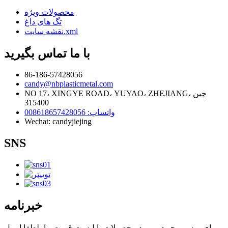
محصولات ویژه
تگ های داغ
نقشه سایت.xml
با ما تماس بگیرید
86-186-57428056
candy@nbplasticmetal.com
NO 17، XINGYE ROAD، YUYAO، ZHEJIANG، چین
315400
واتساپ: 008618657428056
Wechat: candyjiejing
SNS
خبرنامه
برای پرس و جو در مورد محصولات یا لیست قیمت ما، لطفا ایمیل