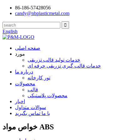
86-186-57428056
candy@nbplasticmetal.com
English
صفحه اصلی
مورد
خدمات تولید قالب تزریقی
خدمات قالب گیری تزریقی حرفه ای
درباره ما
تور کارخانه
محصولات
قالب
محصولات پلاستیکی
اخبار
سوالات متداول
با ما تماس بگیرید
خواص مواد ABS