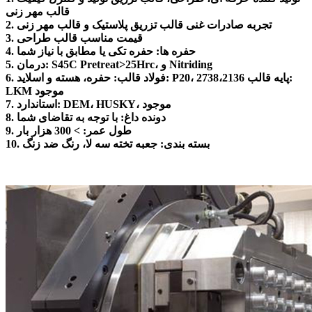
قالب مهر زنی
2. تجربه صادرات غنی قالب تزریق پلاستیک و قالب مهر زنی
3. قیمت مناسب قالب طراحی
4. حفره ها: حفره تکی یا مطابق با نیاز شما
5. درمان: S45C Pretreat>25Hrc، و Nitriding
6. فولاد قالب: حفره، هسته و اسلاید: P20، 2738،2136 پایه قالب:
LKM موجود
7. استاندارد: DEM، HUSKY، موجود
8. دونده داغ: با توجه به تقاضای شما
9. طول عمر: > 300 هزار بار
10. بسته بندی: جعبه تخته سه لا، رنگ ضد زنگ