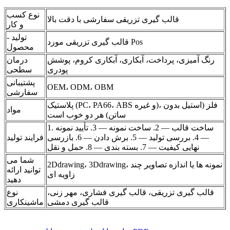
نوع کسب
قالب گیری تزریقی سفارشی با دقت بالا
و کار
تولید -
قالب گیری تزریقی مورد Pos
محصول
رنگ آمیزی، پرداخت، آبکاری، آبکاری کروم، پوشش
درمان
پودری
سطحی
پشتیبانی
OEM، ODM، OBM
سفارشی
پلاستیک (PC، PA66، ABS و غیره)، فلز (استیل بدون
مواد
ساتن) هر دو خوب است
1. ساخت قالب — 2. ساخت نمونه — 3. تأیید نمونه
— 4. بررسی تولید — 5. برش دادن — 6. بازرسی
فرایند تولید
نهایی کیفیت — 7. بسته بندی — 8. حمل و نقل
شما می
2Ddrawing، 3Ddrawing، نمونه ها یا اندازه تصاویر چند
توانید ارائه
زاویه ای
دهید
قالب گیری تزریقی، قالب گیری فشاری، مهر زنی،
نوع
قالب گیری دمشی
ماشینکاری