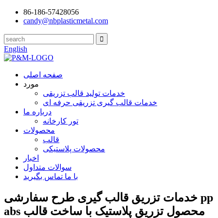
86-186-57428056
candy@nbplasticmetal.com
English
صفحه اصلی
مورد
خدمات تولید قالب تزریقی
خدمات قالب گیری تزریقی حرفه ای
درباره ما
تور کارخانه
محصولات
قالب
محصولات پلاستیکی
اخبار
سوالات متداول
با ما تماس بگیرید
خدمات تزریق قالب گیری طرح سفارشی pp
abs محصول تزریق پلاستیک با ساخت قالب