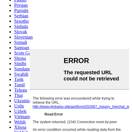
Persian
Punjabi
Serbian
Sesotho
Sinhala
Slovak
Slovenian
Somali
Samoan
Scots Gaelic
Shona
Sindhi
Sundanese
Swahili
Tajik
Tamil
Telugu
Thai
Ukrainian
Urdu
Uzbek
Vietnamese
Welsh
Xhosa