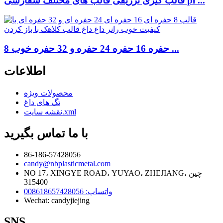
قالب گیری تزریقی قالب های مختلف سفارشی pl ...
8 حفره 16 حفره 24 حفره و 32 حفره خوب ...
اطلاعات
محصولات ویژه
تگ های داغ
نقشه سایت.xml
با ما تماس بگیرید
86-186-57428056
candy@nbplasticmetal.com
NO 17، XINGYE ROAD، YUYAO، ZHEJIANG، چین
315400
واتساپ: 008618657428056
Wechat: candyjiejing
SNS