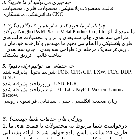
3. چه چیزی می توانید از ما بخرید؟
قالب، محصولات پلاستیکی، محصولات فلزی، محصولات
دندانپزشکی، ماشینکاری CNC
4. چرا باید از ما خرید کنید نه از تامین کنندگان دیگر؟
شرکت Ningbo P&M Plastic Metal Product Co., Ltd. ما عمده انواع
طراحی سه بعدی، چاپ سه بعدی و ابزار و محصولات قالب های
فلزی پلاستیکی را انجام می دهیم.ما مهندس و کارخانه خودمان را
داریم.عرضه یک مرحله ای: طراحی سه بعدی – چاپ سه بعدی –
ساخت قالب – تزریق پلاستیک
5. چه خدماتی می توانیم ارائه دهیم؟
شرایط تحویل پذیرفته شده: FOB، CFR، CIF، EXW، FCA، DDP،
DDU؛
ارز پرداخت پذیرفته شده: USD, EUR;
نوع پرداخت پذیرفته شده: T/T، L/C، PayPal، Western Union،
Escrow.
زبان صحبت: انگلیسی، چینی، اسپانیایی، فرانسوی، روسی
6. ویژگی های خدمات شما چیست؟
1. درخواست شما مربوط به محصولات یا قیمت های ما
ظرف 24 ساعت پاسخ داده خواهد شد.3. ارائه پشتیبانی