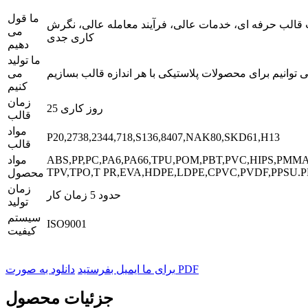
ما قول
قالب حرفه ای، خدمات عالی، فرآیند معامله عالی، نگرش
می
کاری جدی
دهیم
ما تولید
 توانیم برای محصولات پلاستیکی با هر اندازه قالب بسازیم
می
کنیم
زمان
25 روز کاری
قالب
مواد
P20,2738,2344,718,S136,8407,NAK80,SKD61,H13
قالب
ABS,PP,PC,PA6,PA66,TPU,POM,PBT,PVC,HIPS,PMMA
مواد
TPV,TPO,T PR,EVA,HDPE,LDPE,CPVC,PVDF,PPSU.P
محصول
زمان
حدود 5 زمان کار
تولید
سیستم
ISO9001
کیفیت
دانلود به صورت PDF
برای ما ایمیل بفرستید
جزئیات محصول