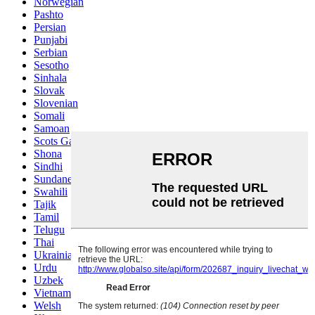
Norwegian
Pashto
Persian
Punjabi
Serbian
Sesotho
Sinhala
Slovak
Slovenian
Somali
Samoan
Scots Gaelic
Shona
Sindhi
Sundanese
Swahili
Tajik
Tamil
Telugu
Thai
Ukrainian
Urdu
Uzbek
Vietnamese
Welsh