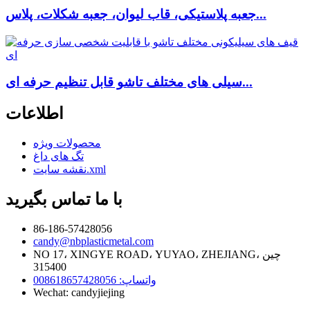
جعبه پلاستیکی، قاب لیوان، جعبه شکلات، پلاس...
سیلی های مختلف تاشو قابل تنظیم حرفه ای...
اطلاعات
محصولات ویژه
تگ های داغ
نقشه سایت.xml
با ما تماس بگیرید
86-186-57428056
candy@nbplasticmetal.com
NO 17، XINGYE ROAD، YUYAO، ZHEJIANG، چین
315400
واتساپ: 008618657428056
Wechat: candyjiejing