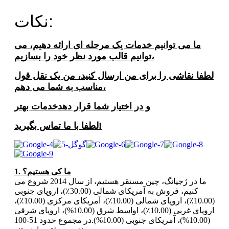
نکات:
ما می توانیم خدمات یک مرحله ای ارائه دهیم، می
توانیم قالب مورد نظر خود را بسازیم،
لطفا نقاشی را برای من ارسال کنید، من یک نقل قول
مناسب به شما می دهم،
و در اختیار شما قرار دهد
خدمات بهتر
لطفا با ما تماس بگیرید!
1. ما کی هستیم؟
ما در ژجیانگ، چین مستقر هستیم، از سال 2014 شروع می
کنیم، فروش به آمریکای شمالی (30.00٪)، اروپای جنوبی
(10.00٪)، اروپای شمالی (10.00٪)، آمریکای مرکزی (10.00٪)،
اروپای غربی (10.00٪)، اواسط شرق (10.00%)، اروپای شرقی
(10.00%)، آمریکای جنوبی (10.00%).در مجموع حدود 51-100