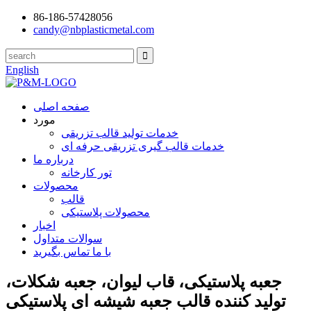
86-186-57428056
candy@nbplasticmetal.com
English
صفحه اصلی
مورد
خدمات تولید قالب تزریقی
خدمات قالب گیری تزریقی حرفه ای
درباره ما
تور کارخانه
محصولات
قالب
محصولات پلاستیکی
اخبار
سوالات متداول
با ما تماس بگیرید
جعبه پلاستیکی، قاب لیوان، جعبه شکلات،
تولید کننده قالب جعبه شیشه ای پلاستیکی