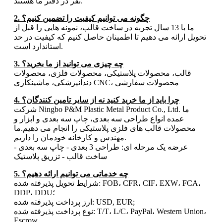
نفر در دفتر ما هستند.
2. چگونه می توانیم کیفیت را تضمین کنیم؟
ما با 13 سال تجربه در ساخت قالب، نمونه هایی را قبل از
تحویل ارائه می دهیم تا اطمینان حاصل کنیم که کیفیت در حد
استاندارد است.
3. چه چیزی می توانید از ما بخرید؟
قالب، محصولات پلاستیکی، محصولات فلزی، محصولات
دندانپزشکی، ماشینکاری CNC، محصولات سفارشی
4. چرا باید از ما خرید کنید نه از سایر تامین کنندگان؟
شرکت Ningbo P&M Plastic Metal Product Co., Ltd. ما
عمده انواع طراحی سه بعدی، چاپ سه بعدی و ابزار و
محصولات قالب های فلزی پلاستیکی را انجام می دهیم.ما
مهندس و کارخانه خودمان را داریم.
عرضه یک مرحله ای: طراحی 3 بعدی - چاپ سه بعدی -
ساخت قالب - تزریق پلاستیک
5. چه خدماتی می توانیم ارائه دهیم؟
شرایط تحویل پذیرفته شده: FOB، CFR، CIF، EXW، FCA،
DDP، DDU؛
ارز پرداخت پذیرفته شده: USD, EUR;
نوع پرداخت پذیرفته شده: T/T، L/C، PayPal، Western Union،
Escrow.