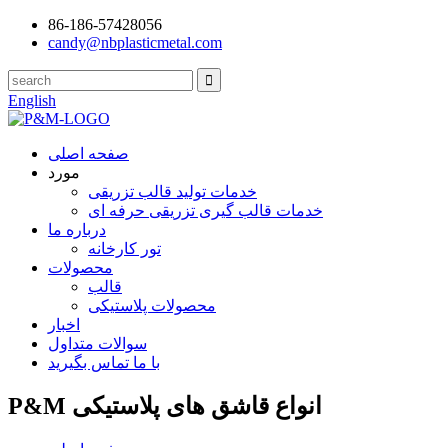
86-186-57428056
candy@nbplasticmetal.com
English
صفحه اصلی
مورد
خدمات تولید قالب تزریقی
خدمات قالب گیری تزریقی حرفه ای
درباره ما
تور کارخانه
محصولات
قالب
محصولات پلاستیکی
اخبار
سوالات متداول
با ما تماس بگیرید
P&M انواع قاشق های پلاستیکی