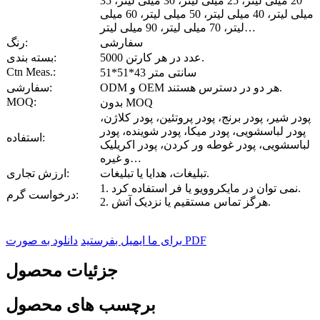
20 میلی لیتر، 25 میلی لیتر، 30 میلی لیتر، 35
میلی لیتر، 40 میلی لیتر، 50 میلی لیتر، 60 میلی
لیتر، 70 میلی لیتر، 90 میلی لیتر…
سفارشی
رنگ:
5000 عدد در هر کارتن.
بسته بندی:
Ctn Meas.:
51*51*43 سانتی متر
ODM و OEM هر دو در دسترس هستند.
سفارشی:
MOQ:
بدون MOQ
پودر شیر، پودر برنج، پودر پروتئین، پودر کلاژن،
پودر لباسشویی، پودر میکا، پودر شوینده، پودر
استفاده:
لباسشویی، پودر غوطه ور کردن، پودر اکریلیک
و غیره…
تبلیغات، هدایا یا تبلیغات.
ارزش تجاری:
1. نمی توان در مایکروویو یا فر استفاده کرد.
درخواست گرم:
2. هرگز تماس مستقیم یا نزدیک آتش.
دانلود به صورت PDF
برای ما ایمیل بفرستید
جزئیات محصول
برچسب های محصول