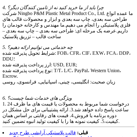
4. چرا باید از ما خرید کنید نه از تامین کنندگان دیگر؟
شرکت Ningbo P&M Plastic Metal Product Co., Ltd. ما عمده انواع
طراحی سه بعدی، چاپ سه بعدی و ابزار و محصولات قالب های
فلزی پلاستیکی را انجام می دهیم.ما مهندس و کارخانه خودمان را
داریم.عرضه یک مرحله ای: طراحی سه بعدی – چاپ سه بعدی –
ساخت قالب – تزریق پلاستیک
5. چه خدماتی می توانیم ارائه دهیم؟
شرایط تحویل پذیرفته شده: FOB، CFR، CIF، EXW، FCA، DDP،
DDU؛
ارز پرداخت پذیرفته شده: USD, EUR;
نوع پرداخت پذیرفته شده: T/T، L/C، PayPal، Western Union،
Escrow.
زبان صحبت: انگلیسی، چینی، اسپانیایی، فرانسوی، روسی
6. ویژگی های خدمات شما چیست؟
1. درخواست شما مربوط به محصولات یا قیمت های ما ظرف 24
ساعت پاسخ داده خواهد شد.3. ارائه پشتیبانی برای حل مشکل در
دوره برنامه یا فروش.4. قیمت های رقابتی بر اساس همان
کیفیت.5. کیفیت نمونه ها را با کیفیت تولید انبوه تضمین کنید.
قبلی:
قالب پلاستیکی آرایشی طرح جدید