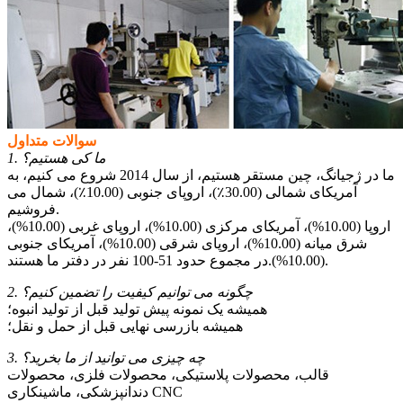
سوالات متداول
1. ما کی هستیم؟
ما در ژجیانگ، چین مستقر هستیم، از سال 2014 شروع می کنیم، به
آمریکای شمالی (30.00٪)، اروپای جنوبی (10.00٪)، شمال می
فروشیم.
اروپا (10.00%)، آمریکای مرکزی (10.00%)، اروپای غربی (10.00%)،
شرق میانه (10.00%)، اروپای شرقی (10.00%)، آمریکای جنوبی
(10.00%).در مجموع حدود 51-100 نفر در دفتر ما هستند.
2. چگونه می توانیم کیفیت را تضمین کنیم؟
همیشه یک نمونه پیش تولید قبل از تولید انبوه؛
همیشه بازرسی نهایی قبل از حمل و نقل؛
3. چه چیزی می توانید از ما بخرید؟
قالب، محصولات پلاستیکی، محصولات فلزی، محصولات
دندانپزشکی، ماشینکاری CNC