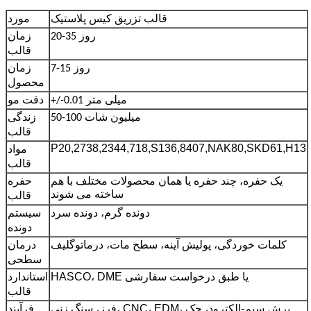
قالب تزریق کیس پلاستیک
مورد
20-35 روز
زمان
قالب
7-15 روز
زمان
محصول
+/-0.01 میلی متر
دقت مو
50-100 میلیون شات
زندگی
قالب
P20,2738,2344,718,S136,8407,NAK80,SKD61,H13
مواد
قالب
یک حفره، چند حفره یا همان محصولات مختلف با هم
حفره
ساخته می شوند
قالب
دونده گرم، دونده سرد
سیستم
دونده
کلمات خوردگی، پولیش آینه، سطح مات، درماتوگلیف
درمان
سطحی
HASCO، DME یا طبق درخواست سفارشی
استاندارد
قالب
فرز، سنگ زنی، CNC، EDM، برش سیم-الکترود، حک
فرآیند