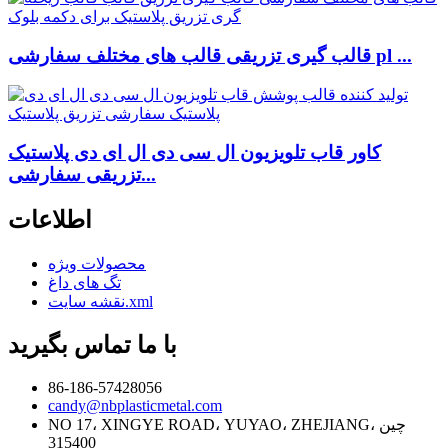
قالب گیری تزریقی قالب های مختلف سفارشی pl ...
کاور قاب تلویزیون ال سی دی ال ای دی پلاستیک
تزریقی سفارشی...
اطلاعات
محصولات ویژه
تگ های داغ
نقشه سایت.xml
با ما تماس بگیرید
86-186-57428056
candy@nbplasticmetal.com
NO 17، XINGYE ROAD، YUYAO، ZHEJIANG، چین
315400