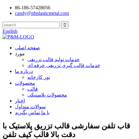
86-186-57428056
candy@nbplasticmetal.com
English
صفحه اصلی
مورد
خدمات تولید قالب تزریقی
خدمات قالب گیری تزریقی حرفه ای
درباره ما
تور کارخانه
محصولات
قالب
محصولات پلاستیکی
اخبار
سوالات متداول
با ما تماس بگیرید
قاب تلفن سفارشی قالب تزریق پلاستیک با
دقت بالا قالب کیف تلفن