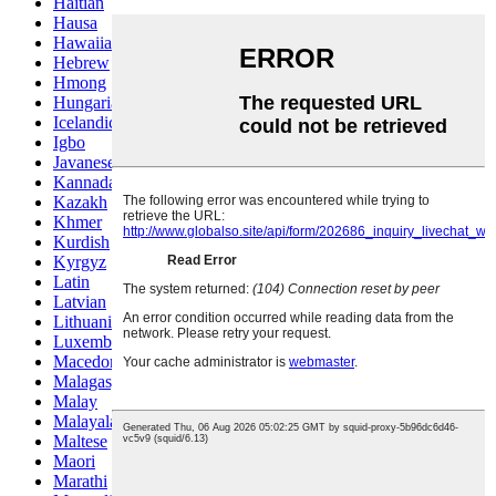
Haitian
Hausa
Hawaiian
Hebrew
Hmong
Hungarian
Icelandic
Igbo
Javanese
Kannada
Kazakh
Khmer
Kurdish
Kyrgyz
Latin
Latvian
Lithuanian
Luxembou..
Macedonian
Malagasy
Malay
Malayalam
Maltese
Maori
Marathi