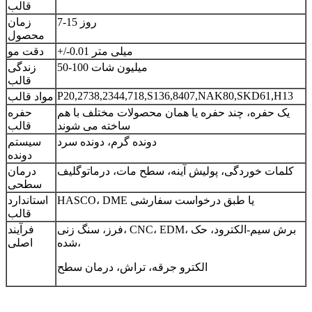
قالب
7-15 روز
زمان
محصول
+/-0.01 میلی متر
دقت مو
50-100 میلیون شات
زندگی
قالب
P20,2738,2344,718,S136,8407,NAK80,SKD61,H13
مواد قالب
یک حفره، چند حفره یا همان محصولات مختلف با هم
حفره
ساخته می شوند
قالب
دونده گرم، دونده سرد
سیستم
دونده
کلمات خوردگی، پولیش آینه، سطح مات، درماتوگلیف
درمان
سطحی
HASCO، DME یا طبق درخواست سفارشی
استاندارد
قالب
فرز، سنگ زنی، CNC، EDM، برش سیم-الکترود، حک
فرآیند
شده،
اصلی
الکترو جرقه، تراش، درمان سطح