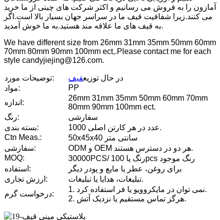
آمازون را به فروش می رسانیم و اکثر شرکت های چینی از ما خرید
می کنند.زیرا شفافیت قیف ما در سراسر جهان بسیار بالا است.اگر
به قیف های ما علاقه مند هستید.به ما خوش آمدید.
We have different size from 26mm 31mm 35mm 50mm 60mm
70mm 80mm 90mm 100mm ect,.Please contact me for each
style candyjiejing@126.com.
در حال توزیع
قیف
توضیحات مورد:
PP
مواد:
26mm 31mm 35mm 50mm 60mm 70mm
اندازه:
80mm 90mm 100mm ect.
سفارشی
رنگ:
1000 عدد در هر کارتن اصلی.
بسته بندی:
Ctn Meas.:
50x45x40 سانتی متر
ODM و OEM هر دو در دسترس هستند.
سفارشی:
MOQ:
30000PCS/ رنگ یا 100pcs رنگ موجود
برای روغن، عطر یا مایع و پودر دیگر
استفاده:
تبلیغات، هدایا یا تبلیغات.
ارزش تجاری:
1. نمی توان در مایکروویو یا فر استفاده کرد.
درخواست گرم:
2. هرگز تماس مستقیم یا نزدیک آتش.