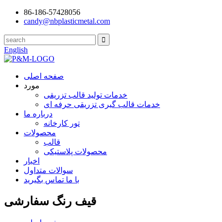
86-186-57428056
candy@nbplasticmetal.com
English
صفحه اصلی
مورد
خدمات تولید قالب تزریقی
خدمات قالب گیری تزریقی حرفه ای
درباره ما
تور کارخانه
محصولات
قالب
محصولات پلاستیکی
اخبار
سوالات متداول
با ما تماس بگیرید
قیف رنگ سفارشی