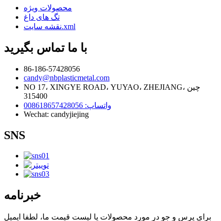
محصولات ویژه
تگ های داغ
نقشه سایت.xml
با ما تماس بگیرید
86-186-57428056
candy@nbplasticmetal.com
NO 17، XINGYE ROAD، YUYAO، ZHEJIANG، چین
315400
واتساپ: 008618657428056
Wechat: candyjiejing
SNS
خبرنامه
برای پرس و جو در مورد محصولات یا لیست قیمت ما، لطفا ایمیل