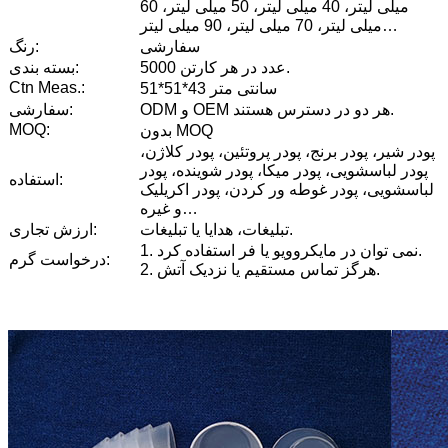
میلی لیتر، 40 میلی لیتر، 50 میلی لیتر، 60
میلی لیتر، 70 میلی لیتر، 90 میلی لیتر…
سفارشی
رنگ:
5000 عدد در هر کارتن.
بسته بندی:
Ctn Meas.:
51*51*43 سانتی متر
ODM و OEM هر دو در دسترس هستند.
سفارشی:
MOQ:
بدون MOQ
پودر شیر، پودر برنج، پودر پروتئین، پودر کلاژن،
پودر لباسشویی، پودر میکا، پودر شوینده، پودر
استفاده:
لباسشویی، پودر غوطه ور کردن، پودر اکریلیک
و غیره…
تبلیغات، هدایا یا تبلیغات.
ارزش تجاری:
1. نمی توان در مایکروویو یا فر استفاده کرد.
درخواست گرم:
2. هرگز تماس مستقیم یا نزدیک آتش.