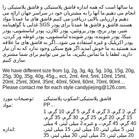
ما سالها است که همه اندازه قاشق پلاستیکی و قاشق پلاستیکی را
انجام می دهیم.ما آنها را به مشتریان خود در سراسر جهان ارائه می
دهیم و ارزیابی بالایی دریافت می کنیم.قاشق های ما عمدتاً مواد
غذایی با گواهینامه SGS هستند.قاشق و قاشق ها عمدتاً برای پودر
شیر، پودر برنج، پودر پروتئین، پودر کلاژن، پودر لباسشویی، پودر
میکا، پودر شوینده، پودر شوینده لباسشویی، پودر غوطه ور کردن،
پودر اکریلیک و غیره استفاده می شود...اگر به قاشق های ما علاقه
مند هستید.به ما خوش آمدید.اگر هیچ سبکی وجود ندارد که به آن نیاز
دارید، لطفا با ما تماس بگیرید، ما نیز می توانیم برای شما مشتری
سازی کنیم.
We have different size from 1g, 2g, 3g, 4g, 5g, 10g, 15g, 20g,
25g, 30g, 35g, 40g, 45g,,, ect,. 2ml, 4ml, 5ml, 10ml, 15ml,
20ml, 25ml, 30ml, 35ml, 40ml, 50ml, 60ml, 70ml, 90ml…
Please contact me for each style candyjiejing@126.com.
قاشق پلاستیکی؛اسکوپ پلاستیکی
توضیحات مورد:
PP…
مواد:
1 گرم، 2 گرم، 3 گرم، 4 گرم، 5 گرم، 10 گرم،
15 گرم، 20 گرم، 25 گرم، 30 گرم، 35 گرم،
40 گرم، 45 گرم،،، و غیره.2 میلی لیتر، 4 میلی
لیتر، 5 میلی لیتر، 10 میلی لیتر، 15 میلی لیتر،
اندازه:
20 میلی لیتر، 25 میلی لیتر، 30 میلی لیتر، 35