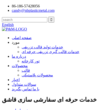
86-186-57428056
candy@nbplasticmetal.com
English
صفحه اصلی
مورد
خدمات تولید قالب تزریقی
خدمات قالب گیری تزریقی حرفه ای
درباره ما
تور کارخانه
محصولات
قالب
محصولات پلاستیکی
اخبار
سوالات متداول
با ما تماس بگیرید
خدمات حرفه ای سفارشی سازی قاشق