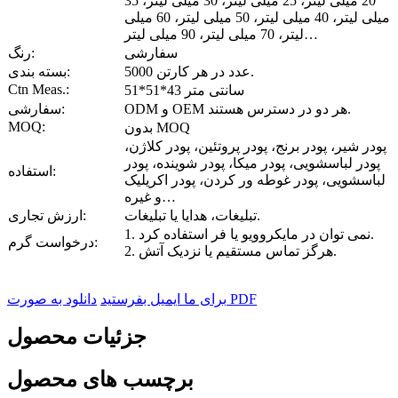
20 میلی لیتر، 25 میلی لیتر، 30 میلی لیتر، 35
میلی لیتر، 40 میلی لیتر، 50 میلی لیتر، 60 میلی
لیتر، 70 میلی لیتر، 90 میلی لیتر…
سفارشی
رنگ:
5000 عدد در هر کارتن.
بسته بندی:
Ctn Meas.:
51*51*43 سانتی متر
ODM و OEM هر دو در دسترس هستند.
سفارشی:
MOQ:
بدون MOQ
پودر شیر، پودر برنج، پودر پروتئین، پودر کلاژن،
پودر لباسشویی، پودر میکا، پودر شوینده، پودر
استفاده:
لباسشویی، پودر غوطه ور کردن، پودر اکریلیک
و غیره…
تبلیغات، هدایا یا تبلیغات.
ارزش تجاری:
1. نمی توان در مایکروویو یا فر استفاده کرد.
درخواست گرم:
2. هرگز تماس مستقیم یا نزدیک آتش.
دانلود به صورت PDF
برای ما ایمیل بفرستید
جزئیات محصول
برچسب های محصول