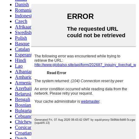
Danish
Romanian
Indonesian
Czech
Afrikaans
Swedish
Polish
Basque
Catalan
Esperanto
Hindi
Lao
Albanian
Amharic
Armenian
Azerbaijani
Belarusian
Bengali
Bosnian
Bulgarian
Cebuano
Chichewa
Corsican
Croatian
Dutch