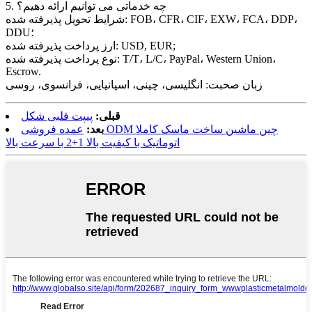
5. چه خدماتی می توانیم ارائه دهیم؟
شرایط تحویل پذیرفته شده: FOB، CFR، CIF، EXW، FCA، DDP،
DDU؛
ارز پرداخت پذیرفته شده: USD, EUR;
نوع پرداخت پذیرفته شده: T/T، L/C، PayPal، Western Union،
Escrow.
زبان صحبت: انگلیسی، چینی، اسپانیایی، فرانسوی، روسی
قبلی:
پیپت قلبی شکل
بعد:
عمده فروشی ODM چین ماشین ساخت ماسک کاملا
اتوماتیک با کیفیت بالا 1+2 با سرعت بالا