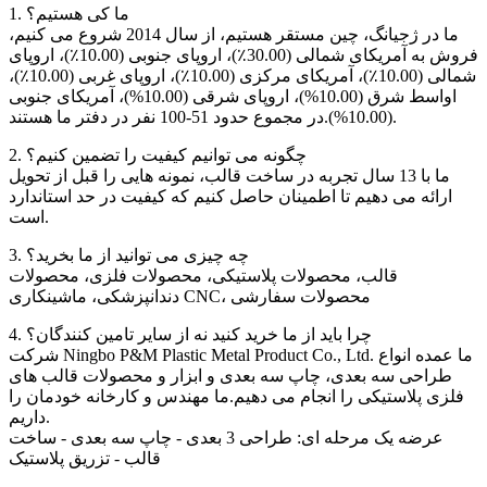
1. ما کی هستیم؟
ما در ژجیانگ، چین مستقر هستیم، از سال 2014 شروع می کنیم،
فروش به آمریکای شمالی (30.00٪)، اروپای جنوبی (10.00٪)، اروپای
شمالی (10.00٪)، آمریکای مرکزی (10.00٪)، اروپای غربی (10.00٪)،
اواسط شرق (10.00%)، اروپای شرقی (10.00%)، آمریکای جنوبی
(10.00%).در مجموع حدود 51-100 نفر در دفتر ما هستند.
2. چگونه می توانیم کیفیت را تضمین کنیم؟
ما با 13 سال تجربه در ساخت قالب، نمونه هایی را قبل از تحویل
ارائه می دهیم تا اطمینان حاصل کنیم که کیفیت در حد استاندارد
است.
3. چه چیزی می توانید از ما بخرید؟
قالب، محصولات پلاستیکی، محصولات فلزی، محصولات
دندانپزشکی، ماشینکاری CNC، محصولات سفارشی
4. چرا باید از ما خرید کنید نه از سایر تامین کنندگان؟
شرکت Ningbo P&M Plastic Metal Product Co., Ltd. ما عمده انواع
طراحی سه بعدی، چاپ سه بعدی و ابزار و محصولات قالب های
فلزی پلاستیکی را انجام می دهیم.ما مهندس و کارخانه خودمان را
داریم.
عرضه یک مرحله ای: طراحی 3 بعدی - چاپ سه بعدی - ساخت
قالب - تزریق پلاستیک