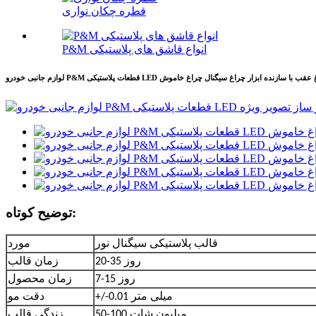
قطره چکان نواری
P&M انواع قاشق های پلاستیکی
ات پلاستیکی LED چراغ عقب چراغ عقب با سازنده ابزار چراغ سیگنال چراغ خاموش
توضیح کوتاه:
قالب پلاستیکی سیگنال نور
مورد
20-35 روز
زمان قالب
7-15 روز
زمان محصول
+/-0.01 میلی متر
دقت مو
50-100 میلیون شات
زندگی قالب