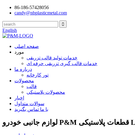
86-186-57428056
candy@nbplasticmetal.com
English
صفحه اصلی
مورد
خدمات تولید قالب تزریقی
خدمات قالب گیری تزریقی حرفه ای
درباره ما
تور کارخانه
محصولات
قالب
محصولات پلاستیکی
اخبار
سوالات متداول
با ما تماس بگیرید