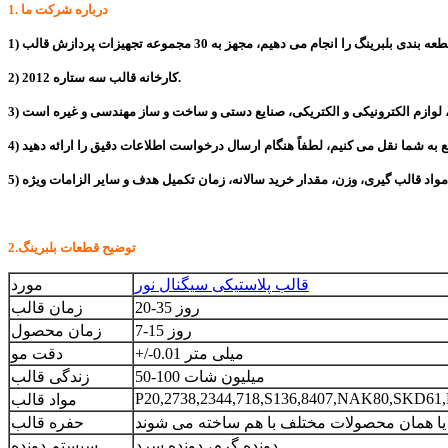
1. درباره شرکت ما
2) کارخانه قالب سه ستاره 2012.
2.توضیح قطعات بلبرینگ
قالب پلاستیکی سیگنال نور
مورد
20-35 روز
زمان قالب
7-15 روز
زمان محصول
+/-0.01 میلی متر
دقت مو
50-100 میلیون شات
زندگی قالب
P20,2738,2344,718,S136,8407,NAK80,SKD61
مواد قالب
یا همان محصولات مختلف با هم ساخته می شوند
حفره قالب
دونده گرم، دونده سرد
سیستم دونده