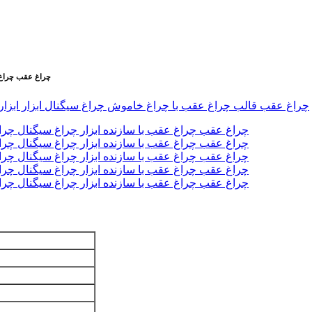
لوازم جانبی خودرو P&M قطع