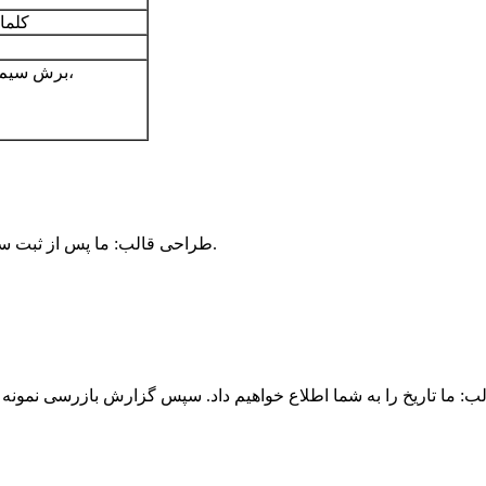
کلما
فرز، سنگ زنی، CNC، EDM، برش سیم-الکترود، حک شده،
2. طراحی قالب: ما پس از ثبت سفارش با شما ارتباط برقرار کرده و نظر خود را مبادله خواهیم کرد.