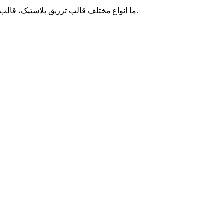
9. ما انواع مختلف قالب تزریق پلاستیک، قالب دمنده، قالب سیلیکون، خدمات قالب ریخته گری را ارائه می دهیم.