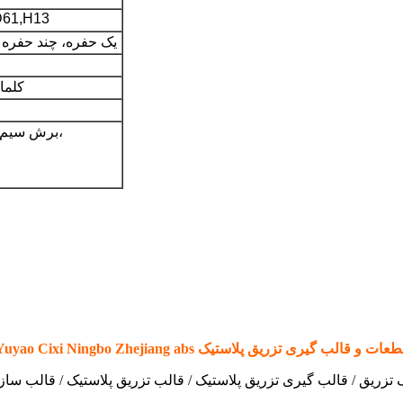
D61,H13
یک حفره، چند حفره 
کلما
فرز، سنگ زنی، CNC، EDM، برش سیم-الکترود، حک شده،
Yuyao Cixi Ningbo Zhejiang a قطعات و قالب گیری تزریق پلاستیک