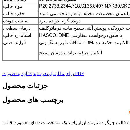
P20,2738,2344,718,S136,8407,NAK80,SK
مواد قالب
یا همان محصولات مختلف با هم ساخته می شوند
حفره قالب
دونده گرم، دونده سرد
سیستم دونده
ت خوردگی، پولیش آینه، سطح مات، درماتوگلیف
درمان سطحی
HASCO، DME یا طبق درخواست سفارشی
استاندارد قالب
فرآیند اصلی
الکترو جرقه، تراش، درمان سطح
دانلود به صورت PDF
برای ما ایمیل بفرستید
جزئیات محصول
برچسب های محصول