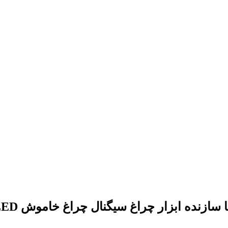
ی LED چراغ عقب چراغ عقب با سازنده ابزار چراغ سیگنال چراغ خاموش