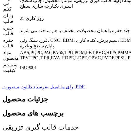
ونه اولیه، قالب گیری تزریقی، مونتاژ محصول، چاپ سطح،
می
اسپری یکپارچه سازی سطح
کنیم
زمان
25 روز کاری
قالب
حفره
چند حفره یا همان محصولات مختلف با هم ساخته می شوند
قالب
فرز، سنگ زنی، CNC، EDM، سیم برش، کنده کاری، EDM، ماشین تراش،
حفره
پایان سطح و غیره.
قالب
ABS,PP,PC,PA6,PA66,TPU,POM,PBT,PVC,HIPS,PMMA
مواد
TPV,TPO,T PR,EVA,HDPE,LDPE,CPVC,PVDF,PPSU.P
محصول
سیستم
ISO9001
کیفیت
دانلود به صورت PDF
برای ما ایمیل بفرستید
جزئیات محصول
برچسب های محصول
خدمات قالب گیری تزریقی