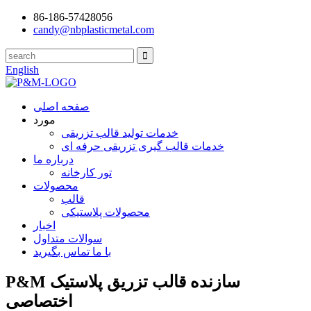
86-186-57428056
candy@nbplasticmetal.com
English
صفحه اصلی
مورد
خدمات تولید قالب تزریقی
خدمات قالب گیری تزریقی حرفه ای
درباره ما
تور کارخانه
محصولات
قالب
محصولات پلاستیکی
اخبار
سوالات متداول
با ما تماس بگیرید
P&M سازنده قالب تزریق پلاستیک
اختصاصی