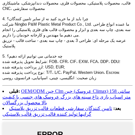
قالب، محصولات پلاستیکی، محصولات فلزی، محصولات دندانپزشکی، ماشینکاری
CNC، محصولات سفارشی
4. چرا باید از ما خرید کنید نه از سایر تامین کنندگان؟
شرکت Ningbo P&M Plastic Metal Product Co., Ltd. ما عمده انواع طراحی
سه بعدی، چاپ سه بعدی و ابزار و محصولات قالب های فلزی پلاستیکی را انجام
می دهیم.ما مهندس و کارخانه خودمان را داریم.
عرضه یک مرحله ای: طراحی 3 بعدی - چاپ سه بعدی - ساخت قالب - تزریق
پلاستیک
5. چه خدماتی می توانیم ارائه دهیم؟
شرایط تحویل پذیرفته شده: FOB، CFR، CIF، EXW، FCA، DDP، DDU؛
ارز پرداخت پذیرفته شده: USD, EUR;
نوع پرداخت پذیرفته شده: T/T، L/C، PayPal، Western Union، Escrow.
زبان صحبت: انگلیسی، چینی، اسپانیایی، فرانسوی، روسی
OEM/ODM چین Clm چین (عروسک Climax) 158 سانتی
قبلی:
متر اسباب بازی داغ سینه های بزرگ عروسک های جنسی با کیفیت
بالا محصول بزرگسالان
بعد:
تامین کنندگان سفارشی قطعات قالب تزریق پلاستیک
گرانبها تولید کننده قالب تزریق قالب پلاستیکی