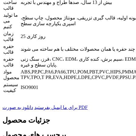
بیش از 13 سال، صدها طراح و مهندس با تجربه
ساخت
قالب
ما تولید
ونه اولیه، قالب گیری تزریقی، مونتاژ محصول، چاپ سطح،
می
اسپری یکپارچه سازی سطح
کنیم
زمان
25 روز کاری
قالب
حفره
چند حفره یا همان محصولات مختلف با هم ساخته می شوند
قالب
فرز، سنگ زنی، CNC، EDM، سیم برش، کنده کاری، EDM، ماشین تراش،
حفره
پایان سطح و غیره.
قالب
ABS,PP,PC,PA6,PA66,TPU,POM,PBT,PVC,HIPS,PMMA
مواد
TPV,TPO,T PR,EVA,HDPE,LDPE,CPVC,PVDF,PPSU.P
محصول
سیستم
ISO9001
کیفیت
دانلود به صورت PDF
برای ما ایمیل بفرستید
جزئیات محصول
برچسب های محصول