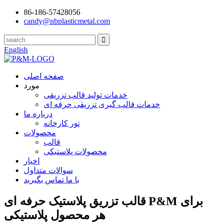
86-186-57428056
candy@nbplasticmetal.com
English
صفحه اصلی
مورد
خدمات تولید قالب تزریقی
خدمات قالب گیری تزریقی حرفه ای
درباره ما
تور کارخانه
محصولات
قالب
محصولات پلاستیکی
اخبار
سوالات متداول
با ما تماس بگیرید
قالب تزریق پلاستیک حرفه ای P&M برای
هر محصول پلاستیکی