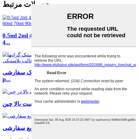
محصولات مرتبط
0.5ml 2ml 4ml 5ml 10ml 15ml 20ml 25ml30ml35ml
4...
تامین کنندگان قطعات قالب تزریق پلاستیک سفارشی
p...
قالب محصولات پلاستیکی با کیفیت بالا چین...
قیف توزیع سفارشی