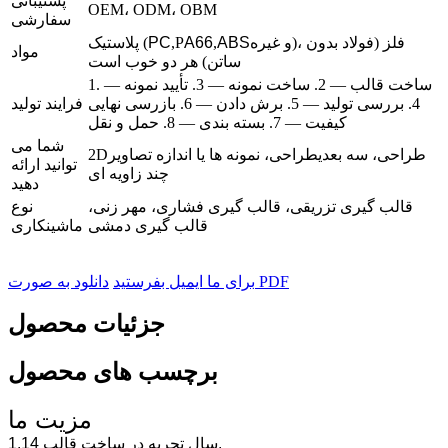
پشتیبانی
OEM، ODM، OBM
سفارشی
و غیره)، فلز (فولاد بدون
ABS
,
A66
,P
PC
پلاستیک (
مواد
ساتن) هر دو خوب است
1. ساخت قالب — 2. ساخت نمونه — 3. تأیید نمونه —
4. بررسی تولید — 5. برش دادن — 6. بازرسی نهایی
فرایند تولید
کیفیت — 7. بسته بندی — 8. حمل و نقل
شما می
طراحی
، سه بعدی
طراحی
، نمونه ها یا اندازه تصاویر
2D
توانید ارائه
چند زاویه ای
دهید
قالب گیری تزریقی، قالب گیری فشاری، مهر زنی،
نوع
قالب گیری دمشی
ماشینکاری
دانلود به صورت PDF
برای ما ایمیل بفرستید
جزئیات محصول
برچسب های محصول
مزیت ما
1.14 سال تجربه در ساخت قالب.