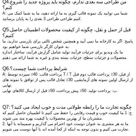
Q4.من طراحی سه بعدی ندارم، چگونه باید پروژه جدید را شروع
کنم؟
A: شما می توانید یک نمونه قالب گیری به ما ارائه دهید، ما به شما کمک می
کنیم طراحی طراحی 3 بعدی را به پایان برسانید.
Q5.قبل از حمل و نقل، چگونه از کیفیت محصولات اطمینان حاصل
کنیم؟
پاسخ: اگر به کارخانه ما نمی آیید و همچنین شخص ثالثی برای بازرسی ندارید، ما
به عنوان کارگر بازرسی شما خواهیم بود.
ما یک ویدیو برای جزئیات فرآیند تولید شامل گزارش فرآیند، ساختار اندازه
محصولات و جزئیات سطح، جزئیات بسته بندی و غیره به شما ارائه می دهیم.
Q6.شرایط پرداخت شما چیست؟
A: پرداخت قالب: 40٪ سپرده توسط T / T از قبل، 30٪ پرداخت قالب دوم قبل
از ارسال اولین نمونه های آزمایشی، 30٪ تعادل قالب پس از توافق با نمونه های
نهایی.
ب: پرداخت تولید: 50٪ پیش پرداخت، 50٪ قبل از ارسال کالاهای نهایی.
Q7: چگونه تجارت ما را رابطه طولانی مدت و خوب ایجاد می کنید؟
ج: 1.ما کیفیت خوب و قیمت رقابتی را حفظ می کنیم تا اطمینان حاصل کنیم که
مشتریان ما از بهترین محصولات با کیفیت بهره مند می شوند.
2. ما به هر مشتری به عنوان دوست خود احترام می گذاریم و صمیمانه با آنها
تجارت می کنیم و بدون توجه به اینکه از کجا آمده اند با آنها دوست می شویم.