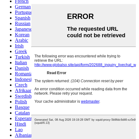
French
German
Portuguese
Spanish
Russian
Japanese
Korean
Arabic
Irish
Greek
Turkish
Italian
Danish
Romanian
Indonesian
Czech
Afrikaans
Swedish
Polish
Basque
Catalan
Esperanto
Hindi
Lao
Albanian