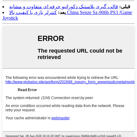
قبلی:
قالب گیری پلاستیک دکوراتیو حرفه ای متفاوت و مشابه
بعد:
کنترلر بازی با کیفیت بالا China Senze Sz-906b PS3 /Game
Joystick