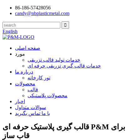
86-186-57428056
candy@nbplasticmetal.com
English
صفحه اصلی
مورد
خدمات تولید قالب تزریقی
خدمات قالب گیری تزریقی حرفه ای
درباره ما
تور کارخانه
محصولات
قالب
محصولات پلاستیکی
اخبار
سوالات متداول
با ما تماس بگیرید
قالب گیری پلاستیک حرفه ای P&M برای
قاب ساز