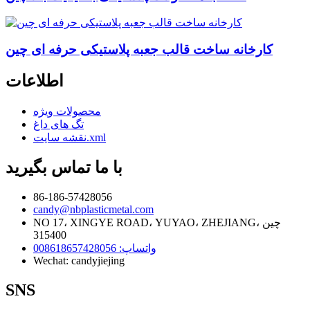
کارخانه ساخت قالب جعبه پلاستیکی حرفه ای چین
اطلاعات
محصولات ویژه
تگ های داغ
نقشه سایت.xml
با ما تماس بگیرید
86-186-57428056
candy@nbplasticmetal.com
NO 17، XINGYE ROAD، YUYAO، ZHEJIANG، چین
315400
واتساپ: 008618657428056
Wechat: candyjiejing
SNS