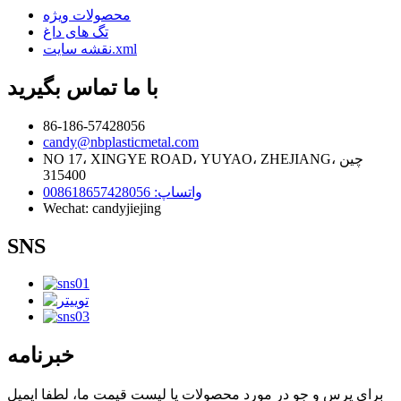
محصولات ویژه
تگ های داغ
نقشه سایت.xml
با ما تماس بگیرید
86-186-57428056
candy@nbplasticmetal.com
NO 17، XINGYE ROAD، YUYAO، ZHEJIANG، چین
315400
واتساپ: 008618657428056
Wechat: candyjiejing
SNS
خبرنامه
برای پرس و جو در مورد محصولات یا لیست قیمت ما، لطفا ایمیل