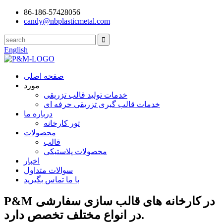
86-186-57428056
candy@nbplasticmetal.com
English
صفحه اصلی
مورد
خدمات تولید قالب تزریقی
خدمات قالب گیری تزریقی حرفه ای
درباره ما
تور کارخانه
محصولات
قالب
محصولات پلاستیکی
اخبار
سوالات متداول
با ما تماس بگیرید
P&M در کارخانه های قالب سازی سفارشی
در انواع مختلف تخصص دارد.