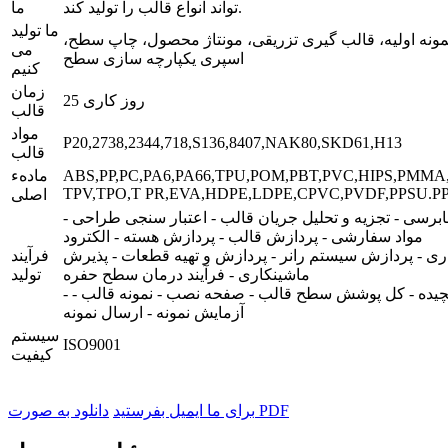
تواند انواع قالب را تولید کند.
ما
ما تولید
مونه اولیه، قالب گیری تزریقی، مونتاژ محصول، چاپ سطح،
می
اسپری یکپارچه سازی سطح
کنیم
زمان
25 روز کاری
قالب
مواد
P20,2738,2344,718,S136,8407,NAK80,SKD61,H13
قالب
ABS,PP,PC,PA6,PA66,TPU,POM,PBT,PVC,HIPS,PMMA
مادهء
TPV,TPO,T PR,EVA,HDPE,LDPE,CPVC,PVDF,PPSU.PP
اصلی
رسی - تجزیه و تحلیل جریان قالب - اعتبار سنجی طراحی -
مواد سفارشی - پردازش قالب - پردازش هسته - الکترود
ری - پردازش سیستم رانر - پردازش و تهیه قطعات - پذیرش
فرآیند
ماشینکاری - فرآیند درمان سطح حفره
تولید
- قالب حالت پیچیده - کل پوشش سطح قالب - صفحه نصب - نمونه قالب -
آزمایش نمونه - ارسال نمونه
سیستم
ISO9001
کیفیت
دانلود به صورت PDF
برای ما ایمیل بفرستید