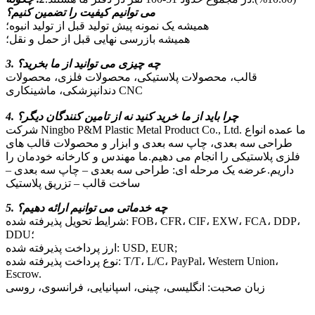
می توانیم کیفیت را تضمین کنیم؟
همیشه یک نمونه پیش تولید قبل از تولید انبوه؛
همیشه بازرسی نهایی قبل از حمل و نقل؛
3. چه چیزی می توانید از ما بخرید؟
قالب، محصولات پلاستیکی، محصولات فلزی، محصولات
دندانپزشکی، ماشینکاری CNC
4. چرا باید از ما خرید کنید نه از تامین کنندگان دیگر؟
شرکت Ningbo P&M Plastic Metal Product Co., Ltd. ما عمده انواع
طراحی سه بعدی، چاپ سه بعدی و ابزار و محصولات قالب های
فلزی پلاستیکی را انجام می دهیم.ما مهندس و کارخانه خودمان را
داریم.عرضه یک مرحله ای: طراحی سه بعدی – چاپ سه بعدی –
ساخت قالب – تزریق پلاستیک
5. چه خدماتی می توانیم ارائه دهیم؟
شرایط تحویل پذیرفته شده: FOB، CFR، CIF، EXW، FCA، DDP،
DDU؛
ارز پرداخت پذیرفته شده: USD, EUR;
نوع پرداخت پذیرفته شده: T/T، L/C، PayPal، Western Union،
Escrow.
زبان صحبت: انگلیسی، چینی، اسپانیایی، فرانسوی، روسی