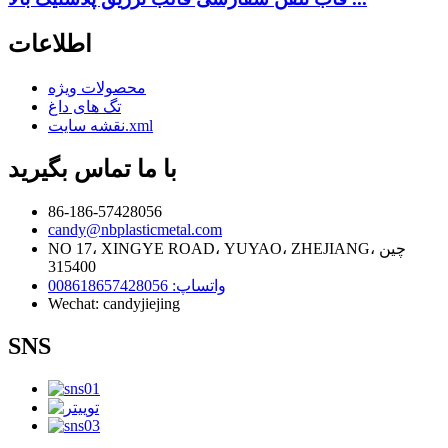
اطلاعات
محصولات ویژه
تگ های داغ
نقشه سایت.xml
با ما تماس بگیرید
86-186-57428056
candy@nbplasticmetal.com
NO 17، XINGYE ROAD، YUYAO، ZHEJIANG، چین
315400
واتساپ: 008618657428056
Wechat: candyjiejing
SNS