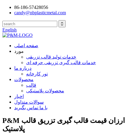
86-186-57428056
candy@nbplasticmetal.com
English
صفحه اصلی
مورد
خدمات تولید قالب تزریقی
خدمات قالب گیری تزریقی حرفه ای
درباره ما
تور کارخانه
محصولات
قالب
محصولات پلاستیکی
اخبار
سوالات متداول
با ما تماس بگیرید
P&M ارزان قیمت قالب گیری تزریق قالب
پلاستیک