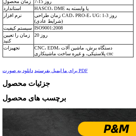
7-15 روز
زمان محصول
HASCO، DME یا وابسته به
استاندارد
زمان طراحی CAD، PRO-E، UG: 1-3 روز
نرم افزار
(شرایط عادی)
ISO9001:2008
سیستم کیفیت
20 روز
زمان را تعیین
کنید
CNC، EDM، دستگاه برش، ماشین آلات
تجهیزات
پلاستیکی، و غیره ساخت ماشینکاری cnc
دانلود به صورت PDF
برای ما ایمیل بفرستید
جزئیات محصول
برچسب های محصول