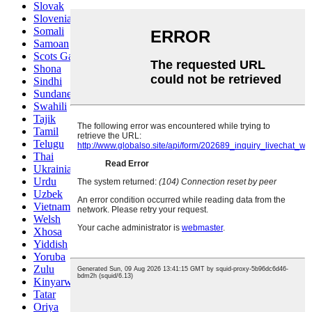
Slovak
Slovenian
Somali
Samoan
Scots Gaelic
Shona
Sindhi
Sundanese
Swahili
Tajik
Tamil
Telugu
Thai
Ukrainian
Urdu
Uzbek
Vietnamese
Welsh
Xhosa
Yiddish
Yoruba
Zulu
Kinyarwanda
Tatar
Oriya