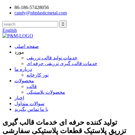
86-186-57428056
candy@nbplasticmetal.com
English
صفحه اصلی
مورد
خدمات تولید قالب تزریقی
خدمات قالب گیری تزریقی حرفه ای
درباره ما
تور کارخانه
محصولات
قالب
محصولات پلاستیکی
اخبار
سوالات متداول
با ما تماس بگیرید
تولید کننده حرفه ای خدمات قالب گیری
تزریق پلاستیک قطعات پلاستیکی سفارشی