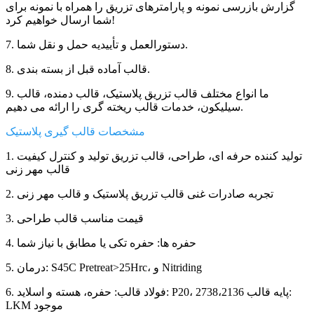
گزارش بازرسی نمونه و پارامترهای تزریق را همراه با نمونه برای
شما ارسال خواهیم کرد!
7. دستورالعمل و تأییدیه حمل و نقل شما.
8. قالب آماده قبل از بسته بندی.
9. ما انواع مختلف قالب تزریق پلاستیک، قالب دمنده، قالب
سیلیکون، خدمات قالب ریخته گری را ارائه می دهیم.
مشخصات قالب گیری پلاستیک
1. تولید کننده حرفه ای، طراحی، قالب تزریق تولید و کنترل کیفیت
قالب مهر زنی
2. تجربه صادرات غنی قالب تزریق پلاستیک و قالب مهر زنی
3. قیمت مناسب قالب طراحی
4. حفره ها: حفره تکی یا مطابق با نیاز شما
5. درمان: S45C Pretreat>25Hrc، و Nitriding
6. فولاد قالب: حفره، هسته و اسلاید: P20، 2738،2136 پایه قالب:
LKM موجود