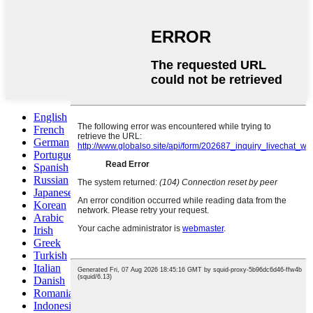
English
French
German
Portuguese
Spanish
Russian
Japanese
Korean
Arabic
Irish
Greek
Turkish
Italian
Danish
Romanian
Indonesian