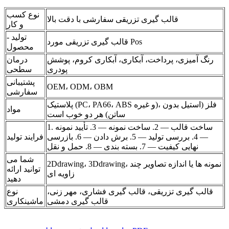
نوع کسب
قالب گیری تزریقی سفارشی با دقت بالا
و کار
تولید -
قالب گیری تزریقی مورد Pos
محصول
رنگ آمیزی، پرداخت، آبکاری، آبکاری کروم، پوشش
درمان
پودری
سطحی
پشتیبانی
OEM، ODM، OBM
سفارشی
پلاستیک (PC، PA66، ABS و غیره)، فلز (استیل بدون
مواد
ساتن) هر دو خوب است
1. ساخت قالب — 2. ساخت نمونه — 3. تأیید نمونه
— 4. بررسی تولید — 5. برش دادن — 6. بازرسی
فرایند تولید
نهایی کیفیت — 7. بسته بندی — 8. حمل و نقل
شما می
2Ddrawing، 3Ddrawing، نمونه ها یا اندازه تصاویر چند
توانید ارائه
زاویه ای
دهید
قالب گیری تزریقی، قالب گیری فشاری، مهر زنی،
نوع
قالب گیری دمشی
ماشینکاری